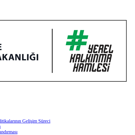
tikalarının Gelişim Süreci
ı
landırması