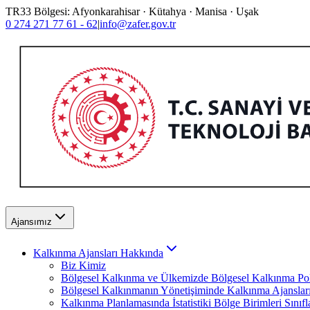
TR33 Bölgesi: Afyonkarahisar · Kütahya · Manisa · Uşak
0 274 271 77 61 - 62
|
info@zafer.gov.tr
Ajansımız
Kalkınma Ajansları Hakkında
Biz Kimiz
Bölgesel Kalkınma ve Ülkemizde Bölgesel Kalkınma Poli
Bölgesel Kalkınmanın Yönetişiminde Kalkınma Ajanslar
Kalkınma Planlamasında İstatistiki Bölge Birimleri Sınıf