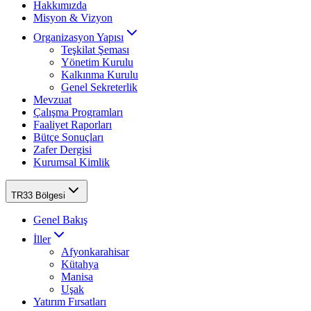
Hakkımızda
Misyon & Vizyon
Organizasyon Yapısı
Teşkilat Şeması
Yönetim Kurulu
Kalkınma Kurulu
Genel Sekreterlik
Mevzuat
Çalışma Programları
Faaliyet Raporları
Bütçe Sonuçları
Zafer Dergisi
Kurumsal Kimlik
TR33 Bölgesi
Genel Bakış
İller
Afyonkarahisar
Kütahya
Manisa
Uşak
Yatırım Fırsatları