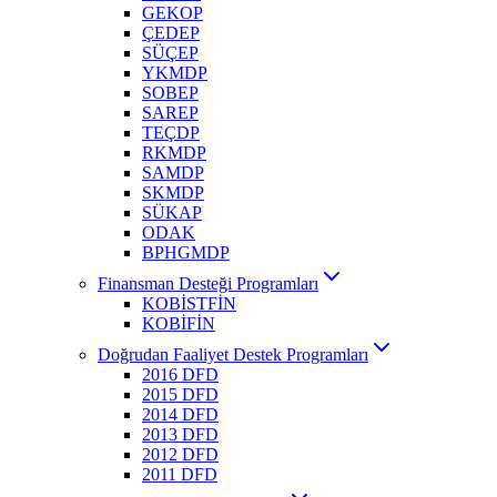
GEKOP
ÇEDEP
SÜÇEP
YKMDP
SOBEP
SAREP
TEÇDP
RKMDP
SAMDP
SKMDP
SÜKAP
ODAK
BPHGMDP
Finansman Desteği Programları
KOBİSTFİN
KOBİFİN
Doğrudan Faaliyet Destek Programları
2016 DFD
2015 DFD
2014 DFD
2013 DFD
2012 DFD
2011 DFD