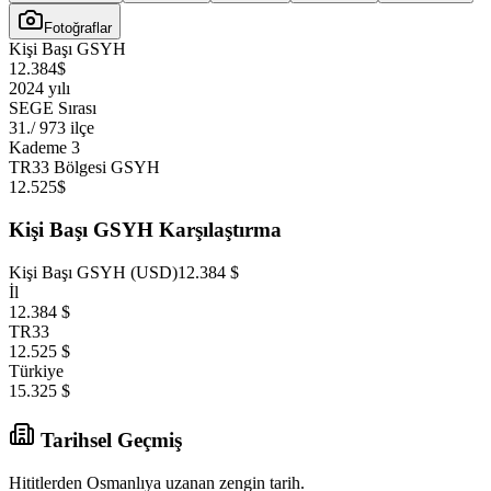
Fotoğraflar
Kişi Başı GSYH
12.384
$
2024 yılı
SEGE Sırası
31.
/ 973 ilçe
Kademe 3
TR33 Bölgesi GSYH
12.525
$
Kişi Başı GSYH Karşılaştırma
Kişi Başı GSYH (USD)
12.384
$
İl
12.384
$
TR33
12.525
$
Türkiye
15.325
$
Tarihsel Geçmiş
Hititlerden Osmanlıya uzanan zengin tarih.