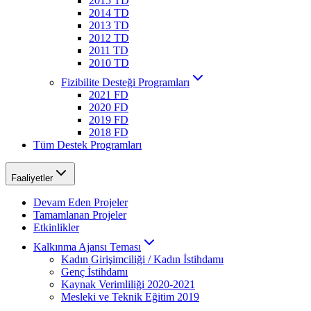
2015 TD
2014 TD
2013 TD
2012 TD
2011 TD
2010 TD
Fizibilite Desteği Programları
2021 FD
2020 FD
2019 FD
2018 FD
Tüm Destek Programları
Faaliyetler
Devam Eden Projeler
Tamamlanan Projeler
Etkinlikler
Kalkınma Ajansı Teması
Kadın Girişimciliği / Kadın İstihdamı
Genç İstihdamı
Kaynak Verimliliği 2020-2021
Mesleki ve Teknik Eğitim 2019