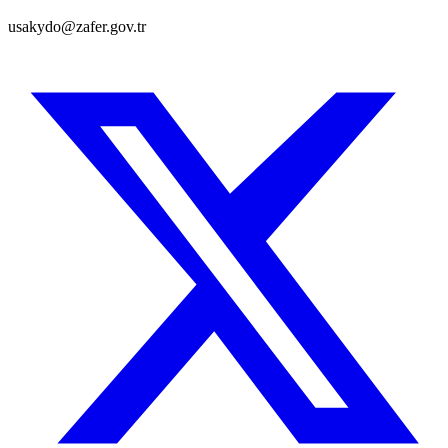
usakydo@zafer.gov.tr