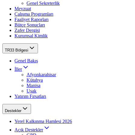
Genel Sekreterlik
Mevzuat
Çalışma Programları
Faaliyet Raporları
Bütçe Sonuçları
Zafer Dergisi
Kurumsal Kimlik
TR33 Bölgesi
Genel Bakış
İller
Afyonkarahisar
Kütahya
Manisa
Uşak
Yatırım Fırsatları
Destekler
Yerel Kalkınma Hamlesi 2026
Açık Destekler