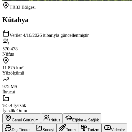
TR33 Bölgesi
Kütahya
Veriler
4/16/2026
itibarıyla güncellenmiştir
570.478
Nüfus
11.875
km²
Yüzölçümü
975 M$
İhracat
%5.9 İşsizlik
İşsizlik Oranı
Genel Görünüm
Nüfus
Eğitim & Sağlık
Dış Ticaret
Sanayi
Tarım
Turizm
Videolar