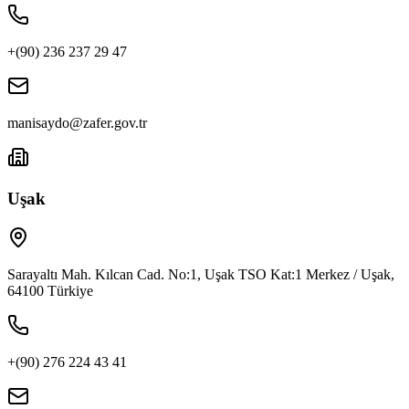
+(90) 236 237 29 47
manisaydo@zafer.gov.tr
Uşak
Sarayaltı Mah. Kılcan Cad. No:1, Uşak TSO Kat:1 Merkez / Uşak,
64100 Türkiye
+(90) 276 224 43 41