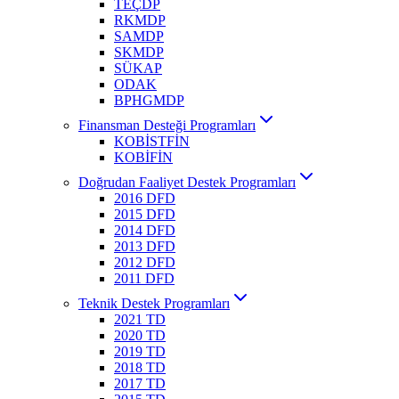
TEÇDP
RKMDP
SAMDP
SKMDP
SÜKAP
ODAK
BPHGMDP
Finansman Desteği Programları
KOBİSTFİN
KOBİFİN
Doğrudan Faaliyet Destek Programları
2016 DFD
2015 DFD
2014 DFD
2013 DFD
2012 DFD
2011 DFD
Teknik Destek Programları
2021 TD
2020 TD
2019 TD
2018 TD
2017 TD