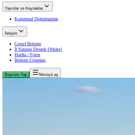
Yayınlar ve Kaynaklar
Kurumsal Dokümanlar
İletişim
Genel İletişim
İl Yatırım Destek Ofisleri
Harita / Form
İletişim Grupları
Başvuru Yap
Menüyü aç