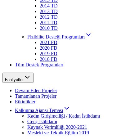
2015 TD
2014 TD
2013 TD
2012 TD
2011 TD
2010 TD
Fizibilite Desteği Programları
2021 FD
2020 FD
2019 FD
2018 FD
Tüm Destek Programları
Faaliyetler
Devam Eden Projeler
Tamamlanan Projeler
Etkinlikler
Kalkınma Ajansı Teması
Kadın Girişimciliği / Kadın İstihdamı
Genç İstihdamı
Kaynak Verimliliği 2020-2021
Mesleki ve Teknik Eğitim 2019