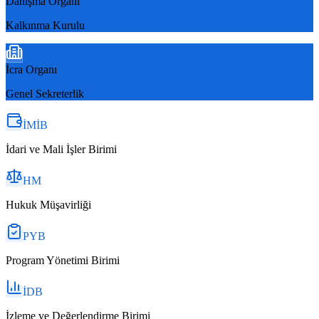
Danışma Organı
Kalkınma Kurulu
İcra Organı
Genel Sekreterlik
İMİB
İdari ve Mali İşler Birimi
HM
Hukuk Müşavirliği
PYB
Program Yönetimi Birimi
İDB
İzleme ve Değerlendirme Birimi