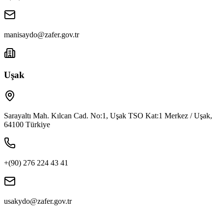
manisaydo@zafer.gov.tr
Uşak
Sarayaltı Mah. Kılcan Cad. No:1, Uşak TSO Kat:1 Merkez / Uşak,
64100 Türkiye
+(90) 276 224 43 41
usakydo@zafer.gov.tr