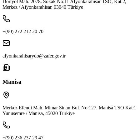
Dörtyol Mah. 2078. Sokak No:11 Afyonkarahisar TSO, Kat:2,
Merkez / Afyonkarahisar, 03040 Türkiye
+(90) 272 212 20 70
afyonkarahisarydo@zafer.gov.tr
Manisa
Merkez Efendi Mah. Mimar Sinan Bul. No:127, Manisa TSO Kat:1
Yunusemre / Manisa, 45020 Türkiye
+(90) 236 237 29 47