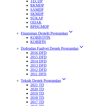
TEÇDP
RKMDP
SAMDP
SKMDP
SÜKAP
ODAK
BPHGMDP
Finansman Desteği Programları
KOBİSTFİN
KOBİFİN
Doğrudan Faaliyet Destek Programları
2016 DFD
2015 DFD
2014 DFD
2013 DFD
2012 DFD
2011 DFD
Teknik Destek Programları
2021 TD
2020 TD
2019 TD
2018 TD
2017 TD