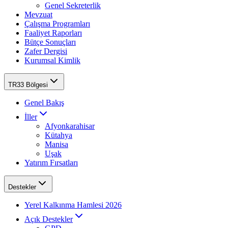
Genel Sekreterlik
Mevzuat
Çalışma Programları
Faaliyet Raporları
Bütçe Sonuçları
Zafer Dergisi
Kurumsal Kimlik
TR33 Bölgesi
Genel Bakış
İller
Afyonkarahisar
Kütahya
Manisa
Uşak
Yatırım Fırsatları
Destekler
Yerel Kalkınma Hamlesi 2026
Açık Destekler