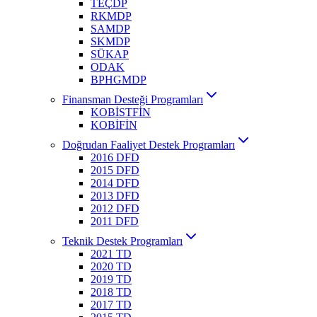
TEÇDP
RKMDP
SAMDP
SKMDP
SÜKAP
ODAK
BPHGMDP
Finansman Desteği Programları
KOBİSTFİN
KOBİFİN
Doğrudan Faaliyet Destek Programları
2016 DFD
2015 DFD
2014 DFD
2013 DFD
2012 DFD
2011 DFD
Teknik Destek Programları
2021 TD
2020 TD
2019 TD
2018 TD
2017 TD