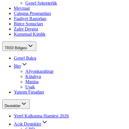
Genel Sekreterlik
Mevzuat
Çalışma Programları
Faaliyet Raporları
Bütçe Sonuçları
Zafer Dergisi
Kurumsal Kimlik
TR33 Bölgesi
Genel Bakış
İller
Afyonkarahisar
Kütahya
Manisa
Uşak
Yatırım Fırsatları
Destekler
Yerel Kalkınma Hamlesi 2026
Açık Destekler