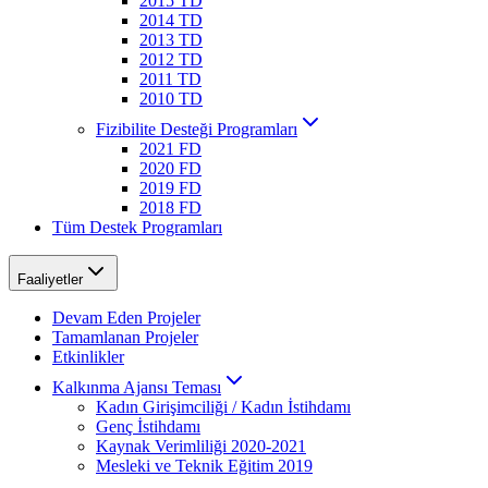
2015 TD
2014 TD
2013 TD
2012 TD
2011 TD
2010 TD
Fizibilite Desteği Programları
2021 FD
2020 FD
2019 FD
2018 FD
Tüm Destek Programları
Faaliyetler
Devam Eden Projeler
Tamamlanan Projeler
Etkinlikler
Kalkınma Ajansı Teması
Kadın Girişimciliği / Kadın İstihdamı
Genç İstihdamı
Kaynak Verimliliği 2020-2021
Mesleki ve Teknik Eğitim 2019