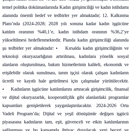
temel politika dokümanlarında Kadın girişimciliği ve kadın istihdamı
alanında önemli hedef ve tedbirler yer almaktadır; 12. Kalkınma
Planı’nda (2024-2028; 2028 yılı sonuna kadar kadın işgücüne
katılım oranının %40,1’e, kadın istihdam oranının %36,2’ye
yükseltilmesi hedeflenmektedir. Planda kadın girişimciliği alanında
şu tedbirler yer almaktadır: • Kırsalda kadın girişimciliğinin ve
teknoloji okuryazarlığının artırılması, kadınlara yönelik sosyal
alanların oluşturulması, bakım hizmetlerinin kaliteli, ekonomik ve
erişilebilir olarak sunulması, tarım işçisi olarak çalışan kadınların
ücretli ve kayıtlı hale getirilmesi için çalışmalar yürütülecektir.
• Kadınların işgücüne katılımlarını artıracak girişimcilik, finansal
ve dijital okuryazarlık, kooperatifçilik gibi alanlardaki programlar
kapsamları genişletilerek yaygınlaştırılacaktır. 2024-2026 Orta
Vadeli Program’da; Dijital ve yeşil dönüşümle değişen işgücü
piyasasına kadınların tam, eşit, güvenceli ve etkin katılımlarının
sağlanması ve bu kapsamda ihtiyaç duyulacak yeni beceri ve