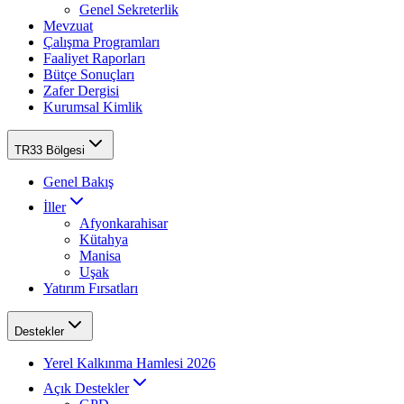
Genel Sekreterlik
Mevzuat
Çalışma Programları
Faaliyet Raporları
Bütçe Sonuçları
Zafer Dergisi
Kurumsal Kimlik
TR33 Bölgesi
Genel Bakış
İller
Afyonkarahisar
Kütahya
Manisa
Uşak
Yatırım Fırsatları
Destekler
Yerel Kalkınma Hamlesi 2026
Açık Destekler