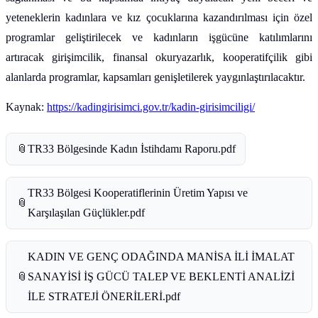
yeteneklerin kadınlara ve kız çocuklarına kazandırılması için özel
programlar geliştirilecek ve kadınların işgücüne katılımlarını
artıracak girişimcilik, finansal okuryazarlık, kooperatifçilik gibi
alanlarda programlar, kapsamları genişletilerek yaygınlaştırılacaktır.
Kaynak:
https://kadingirisimci.gov.tr/kadin-girisimciligi/
📎
TR33 Bölgesinde Kadın İstihdamı Raporu.pdf
TR33 Bölgesi Kooperatiflerinin Üretim Yapısı ve
📎
Karşılaşılan Güçlükler.pdf
KADIN VE GENÇ ODAĞINDA MANİSA İLİ İMALAT
📎
SANAYİSİ İŞ GÜCÜ TALEP VE BEKLENTİ ANALİZİ
İLE STRATEJİ ÖNERİLERİ.pdf