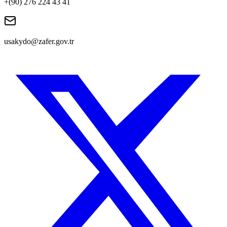
+(90) 276 224 43 41
usakydo@zafer.gov.tr