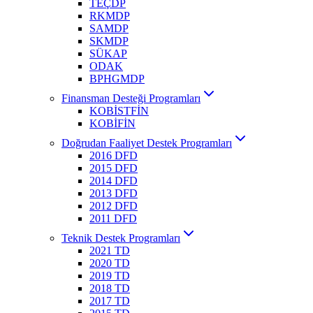
TEÇDP
RKMDP
SAMDP
SKMDP
SÜKAP
ODAK
BPHGMDP
Finansman Desteği Programları
KOBİSTFİN
KOBİFİN
Doğrudan Faaliyet Destek Programları
2016 DFD
2015 DFD
2014 DFD
2013 DFD
2012 DFD
2011 DFD
Teknik Destek Programları
2021 TD
2020 TD
2019 TD
2018 TD
2017 TD