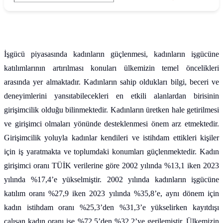
İşgücü piyasasında kadınların güçlenmesi, kadınların işgücüne
katılımlarının artırılması konuları ülkemizin temel öncelikleri
arasında yer almaktadır. Kadınların sahip oldukları bilgi, beceri ve
deneyimlerini yansıtabilecekleri en etkili alanlardan birisinin
girişimcilik olduğu bilinmektedir. Kadınların üretken hale getirilmesi
ve girişimci olmaları yönünde desteklenmesi önem arz etmektedir.
Girişimcilik yoluyla kadınlar kendileri ve istihdam ettikleri kişiler
için iş yaratmakta ve toplumdaki konumları güçlenmektedir. Kadın
girişimci oranı TÜİK verilerine göre 2002 yılında %13,1 iken 2023
yılında %17,4’e yükselmiştir. 2002 yılında kadınların işgücüne
katılım oranı %27,9 iken 2023 yılında %35,8’e, aynı dönem için
kadın istihdam oranı %25,3’den %31,3’e yükselirken kayıtdışı
çalışan kadın oranı ise %72,5’den %32,2’ye gerilemiştir. Ülkemizin