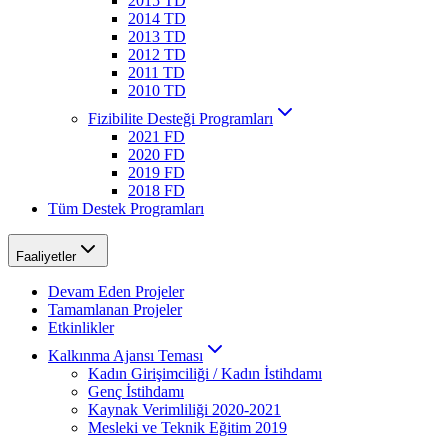
2015 TD
2014 TD
2013 TD
2012 TD
2011 TD
2010 TD
Fizibilite Desteği Programları
2021 FD
2020 FD
2019 FD
2018 FD
Tüm Destek Programları
Faaliyetler
Devam Eden Projeler
Tamamlanan Projeler
Etkinlikler
Kalkınma Ajansı Teması
Kadın Girişimciliği / Kadın İstihdamı
Genç İstihdamı
Kaynak Verimliliği 2020-2021
Mesleki ve Teknik Eğitim 2019