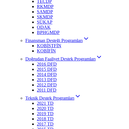
TEÇDP
RKMDP
SAMDP
SKMDP
SÜKAP
ODAK
BPHGMDP
Finansman Desteği Programları
KOBİSTFİN
KOBİFİN
Doğrudan Faaliyet Destek Programları
2016 DFD
2015 DFD
2014 DFD
2013 DFD
2012 DFD
2011 DFD
Teknik Destek Programları
2021 TD
2020 TD
2019 TD
2018 TD
2017 TD