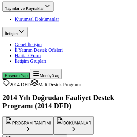
Yayınlar ve Kaynaklar
Kurumsal Dokümanlar
İletişim
Genel İletişim
İl Yatırım Destek Ofisleri
Harita / Form
İletişim Grupları
Başvuru Yap
Menüyü aç
2014 DFD
Mali Destek Programı
2014 Yılı Doğrudan Faaliyet Destek
Programı (2014 DFD)
PROGRAM TANITIMI
DÖKÜMANLAR