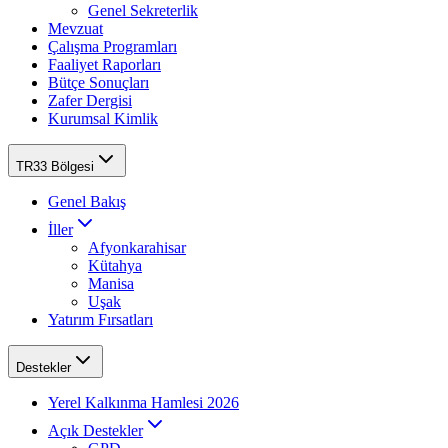
Genel Sekreterlik
Mevzuat
Çalışma Programları
Faaliyet Raporları
Bütçe Sonuçları
Zafer Dergisi
Kurumsal Kimlik
TR33 Bölgesi
Genel Bakış
İller
Afyonkarahisar
Kütahya
Manisa
Uşak
Yatırım Fırsatları
Destekler
Yerel Kalkınma Hamlesi 2026
Açık Destekler