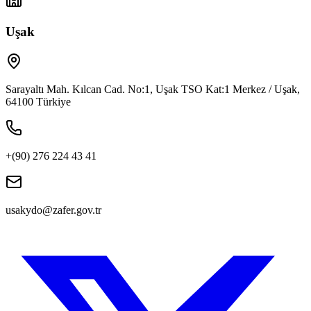
Uşak
Sarayaltı Mah. Kılcan Cad. No:1, Uşak TSO Kat:1 Merkez / Uşak,
64100 Türkiye
+(90) 276 224 43 41
usakydo@zafer.gov.tr