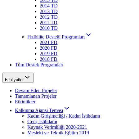
2015 TD
2014 TD
2013 TD
2012 TD
2011 TD
2010 TD
Fizibilite Desteği Programları
2021 FD
2020 FD
2019 FD
2018 FD
Tüm Destek Programları
Faaliyetler
Devam Eden Projeler
Tamamlanan Projeler
Etkinlikler
Kalkınma Ajansı Teması
Kadın Girişimciliği / Kadın İstihdamı
Genç İstihdamı
Kaynak Verimliliği 2020-2021
Mesleki ve Teknik Eğitim 2019