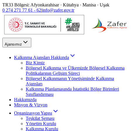
TR33 Bölgesi: Afyonkarahisar · Kütahya · Manisa · Uşak
0 274 271 77 61 - 62
|
info@zafer.gov.tr
Ajansımız
Kalkınma Ajansları Hakkında
Biz Kimiz
Bölgesel Kalkınma ve Ülkemizde Bölgesel Kalkınma
Politikalarının Gelişim Süreci
Bölgesel Kalkınmanın Yönetişiminde Kalkınma
Ajansları
Kalkınma Planlamasında İstatistiki Bölge Birimleri
Sınıflandırması
Hakkımızda
Misyon & Vizyon
Organizasyon Yapısı
Teşkilat Şeması
Yönetim Kurulu
Kalkınma Kurulu