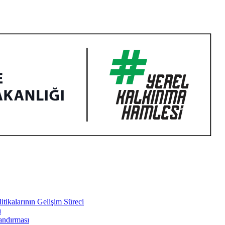
tikalarının Gelişim Süreci
ı
landırması