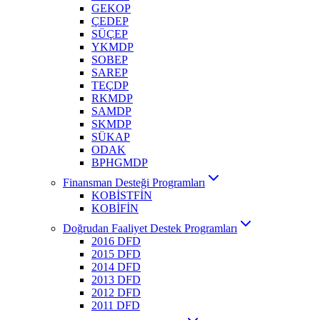
GEKOP
ÇEDEP
SÜÇEP
YKMDP
SOBEP
SAREP
TEÇDP
RKMDP
SAMDP
SKMDP
SÜKAP
ODAK
BPHGMDP
Finansman Desteği Programları
KOBİSTFİN
KOBİFİN
Doğrudan Faaliyet Destek Programları
2016 DFD
2015 DFD
2014 DFD
2013 DFD
2012 DFD
2011 DFD