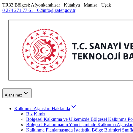
TR33 Bölgesi: Afyonkarahisar · Kütahya · Manisa · Uşak
0 274 271 77 61 - 62
|
info@zafer.gov.tr
Ajansımız
Kalkınma Ajansları Hakkında
Biz Kimiz
Bölgesel Kalkınma ve Ülkemizde Bölgesel Kalkınma Poli
Bölgesel Kalkınmanın Yönetişiminde Kalkınma Ajanslar
Kalkınma Planlamasında İstatistiki Bölge Birimleri Sınıf