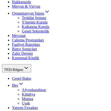
Hakkımızda
Misyon & Vizyon
Organizasyon Yapısı
Teşkilat Şeması
Yönetim Kurulu
Kalkınma Kurulu
Genel Sekreterlik
Mevzuat
Çalışma Programları
Faaliyet Raporları
Bütçe Sonuçları
Zafer Dergisi
Kurumsal Kimlik
TR33 Bölgesi
Genel Bakış
İller
Afyonkarahisar
Kütahya
Manisa
Uşak
Yatırım Fırsatları