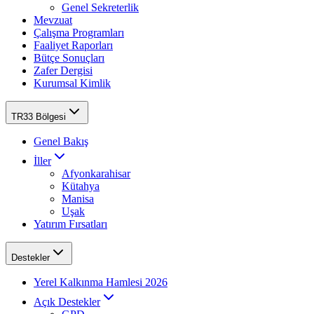
Genel Sekreterlik
Mevzuat
Çalışma Programları
Faaliyet Raporları
Bütçe Sonuçları
Zafer Dergisi
Kurumsal Kimlik
TR33 Bölgesi
Genel Bakış
İller
Afyonkarahisar
Kütahya
Manisa
Uşak
Yatırım Fırsatları
Destekler
Yerel Kalkınma Hamlesi 2026
Açık Destekler