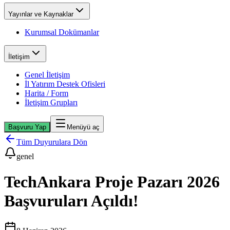
Yayınlar ve Kaynaklar
Kurumsal Dokümanlar
İletişim
Genel İletişim
İl Yatırım Destek Ofisleri
Harita / Form
İletişim Grupları
Başvuru Yap
Menüyü aç
Tüm Duyurulara Dön
genel
TechAnkara Proje Pazarı 2026
Başvuruları Açıldı!