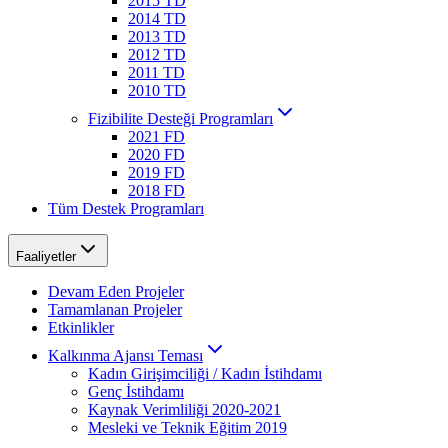
2015 TD
2014 TD
2013 TD
2012 TD
2011 TD
2010 TD
Fizibilite Desteği Programları
2021 FD
2020 FD
2019 FD
2018 FD
Tüm Destek Programları
Faaliyetler
Devam Eden Projeler
Tamamlanan Projeler
Etkinlikler
Kalkınma Ajansı Teması
Kadın Girişimciliği / Kadın İstihdamı
Genç İstihdamı
Kaynak Verimliliği 2020-2021
Mesleki ve Teknik Eğitim 2019