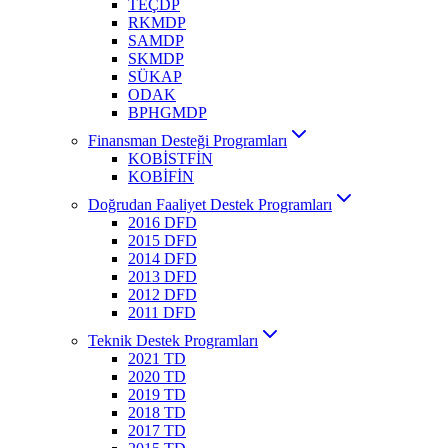
TEÇDP
RKMDP
SAMDP
SKMDP
SÜKAP
ODAK
BPHGMDP
Finansman Desteği Programları
KOBİSTFİN
KOBİFİN
Doğrudan Faaliyet Destek Programları
2016 DFD
2015 DFD
2014 DFD
2013 DFD
2012 DFD
2011 DFD
Teknik Destek Programları
2021 TD
2020 TD
2019 TD
2018 TD
2017 TD