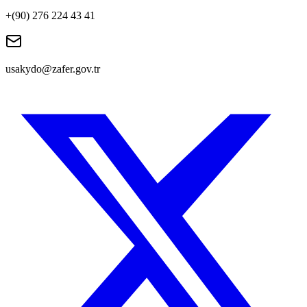
+(90) 276 224 43 41
usakydo@zafer.gov.tr