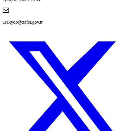
usakydo@zafer.gov.tr