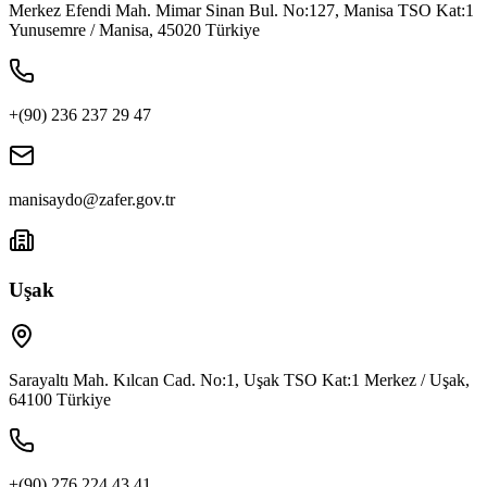
Merkez Efendi Mah. Mimar Sinan Bul. No:127, Manisa TSO Kat:1
Yunusemre / Manisa, 45020 Türkiye
+(90) 236 237 29 47
manisaydo@zafer.gov.tr
Uşak
Sarayaltı Mah. Kılcan Cad. No:1, Uşak TSO Kat:1 Merkez / Uşak,
64100 Türkiye
+(90) 276 224 43 41