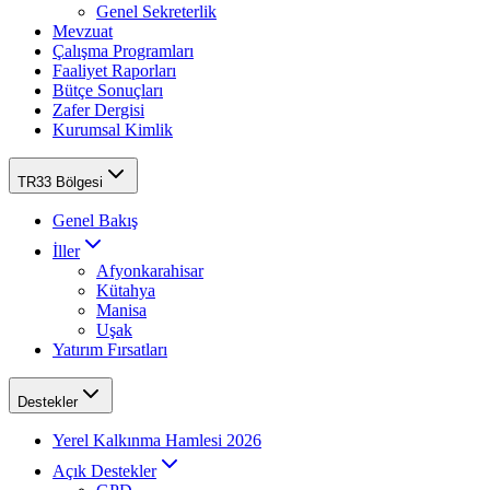
Genel Sekreterlik
Mevzuat
Çalışma Programları
Faaliyet Raporları
Bütçe Sonuçları
Zafer Dergisi
Kurumsal Kimlik
TR33 Bölgesi
Genel Bakış
İller
Afyonkarahisar
Kütahya
Manisa
Uşak
Yatırım Fırsatları
Destekler
Yerel Kalkınma Hamlesi 2026
Açık Destekler