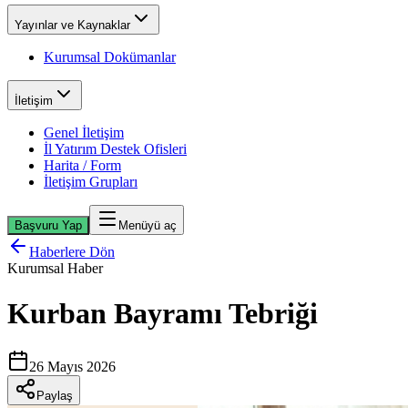
Yayınlar ve Kaynaklar
Kurumsal Dokümanlar
İletişim
Genel İletişim
İl Yatırım Destek Ofisleri
Harita / Form
İletişim Grupları
Başvuru Yap
Menüyü aç
Haberlere Dön
Kurumsal Haber
Kurban Bayramı Tebriği
26 Mayıs 2026
Paylaş