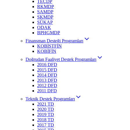
TEÇDP
RKMDP
SAMDP
SKMDP
SÜKAP
ODAK
BPHGMDP
Finansman Desteği Programları
KOBİSTFİN
KOBİFİN
Doğrudan Faaliyet Destek Programları
2016 DFD
2015 DFD
2014 DFD
2013 DFD
2012 DFD
2011 DFD
Teknik Destek Programları
2021 TD
2020 TD
2019 TD
2018 TD
2017 TD