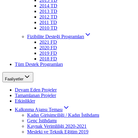
2015 TD
2014 TD
2013 TD
2012 TD
2011 TD
2010 TD
Fizibilite Desteği Programları
2021 FD
2020 FD
2019 FD
2018 FD
Tüm Destek Programları
Faaliyetler
Devam Eden Projeler
Tamamlanan Projeler
Etkinlikler
Kalkınma Ajansı Teması
Kadın Girişimciliği / Kadın İstihdamı
Genç İstihdamı
Kaynak Verimliliği 2020-2021
Mesleki ve Teknik Eğitim 2019