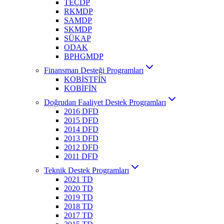
TEÇDP
RKMDP
SAMDP
SKMDP
SÜKAP
ODAK
BPHGMDP
Finansman Desteği Programları
KOBİSTFİN
KOBİFİN
Doğrudan Faaliyet Destek Programları
2016 DFD
2015 DFD
2014 DFD
2013 DFD
2012 DFD
2011 DFD
Teknik Destek Programları
2021 TD
2020 TD
2019 TD
2018 TD
2017 TD