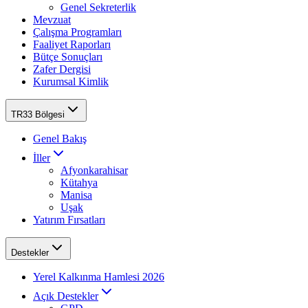
Genel Sekreterlik
Mevzuat
Çalışma Programları
Faaliyet Raporları
Bütçe Sonuçları
Zafer Dergisi
Kurumsal Kimlik
TR33 Bölgesi
Genel Bakış
İller
Afyonkarahisar
Kütahya
Manisa
Uşak
Yatırım Fırsatları
Destekler
Yerel Kalkınma Hamlesi 2026
Açık Destekler