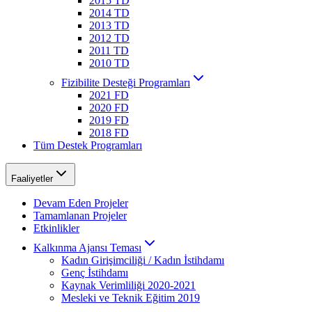
2015 TD
2014 TD
2013 TD
2012 TD
2011 TD
2010 TD
Fizibilite Desteği Programları
2021 FD
2020 FD
2019 FD
2018 FD
Tüm Destek Programları
Faaliyetler
Devam Eden Projeler
Tamamlanan Projeler
Etkinlikler
Kalkınma Ajansı Teması
Kadın Girişimciliği / Kadın İstihdamı
Genç İstihdamı
Kaynak Verimliliği 2020-2021
Mesleki ve Teknik Eğitim 2019